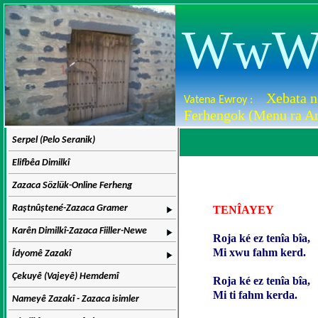
WwW.D
Xebata n
Vatena Ewroy :
Ferhengok (Menu ra Ar
Serpel (Pelo Seranik)
Elifbêa Dimilkî
Zazaca Sözlük-Online Ferheng
Raştnûştené-Zazaca Gramer
TENÎAYEY
Karên Dimilkî-Zazaca Fiiller-Newe
Roja ké ez tenîa bîa,
Mi xwu fahm kerd.
Îdyomê Zazakî
Çekuyê (Vajeyê) Hemdemî
Roja ké ez tenîa bîa,
Mi ti fahm kerda.
Nameyê Zazakî - Zazaca isimler