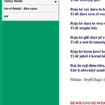
Türkçe Yazılar
Ma rê binûşê - Bize yazın
Roja ké vay dara to h
Ti dê dara xwu rê wa
xxx
Roja ké dara to vera w
Ti dê zergûn bêy.
Roja ké gilê daré pê r
Ti dê a seat bi zanayi
Roja ké kerm kewt ko
Ti dê jahrê ê kermî bê
Roj do rojî dima bîro,
Eké ti nêewnîyê azmê
Nûskar : Seydî Daşçi 
BEWRANO KEWE