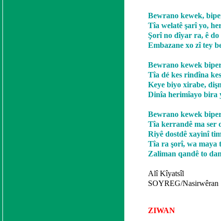
Bewrano kewek, biper
Tîa welatê şarî yo, he
Şorî no dîyar ra, ê do
Embazane xo zî tey be
Bewrano kewek biperé
Tîa dé kes rindîna ke
Keye biyo xirabe, dişm
Dinîa herimîayo bira y
Bewrano kewek biperé
Tîa kerrandê ma ser o
Riyê dostdê xayinî ti
Tîa ra şorî, wa maya 
Zaliman qandê to dam 
Alî Kîyatsîl
SOYREG/Nasirwêran
ZIWAN