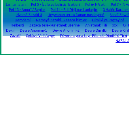
tamlamaları
Pel 5 - İzafe ve belirsizlik ekleri
Pel 6- NA eki
Pel 7 - IN v
Pel 13 - Amorî / Sayılar
Pel 14 - Eril Dişil nasıl anlaşılır
3 Halên Karan - Fi
Îdyomê Zazakî-3
Heywanan ser ra îsanan nasdayené
Sondî-Zewtî
Hemdemî
Nameyê Zazakî - Zazaca isimler
Dimilkî ya Raştayîné
Helbestî
Zazaca teşekkür etmek üzerine
Anlatmak Fiili
xxx
Q H
Değil
Dêyrê Anonîmî-1
Dêyrê Anonîmî-2
Dêyrê Dimilkî
Dêyrê Kird
Zazakî
Çekûyê Vinîbîayey
Pêveronayena tayn Fîîlandê Dimilkî û Tirkî
NAZAL 