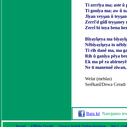
Ti zerrîya ma; aste û
Ti gonîya ma; aw û 
Jîyan veyşan û teyşan
Zerrî'd gûlî teyşaney 
Zerrî bi toya bena he
Bîyayîşeya ma bîyayîş
Nêbîyayîşeya to nêbîy
Ti rih danê ma, ma ga
Rih û ganîya pêya be
Ek ma pê ra abirneyê
Ne ti manennê ziwan,
Welat (mehlas)
Serêkanî/Dewa Ceradi
Bara kė
Narojaneo te
Serpel
Elifbêa Zazakî
Zazaca Sözlük Online-Ferheng
Pel 1 - Ço