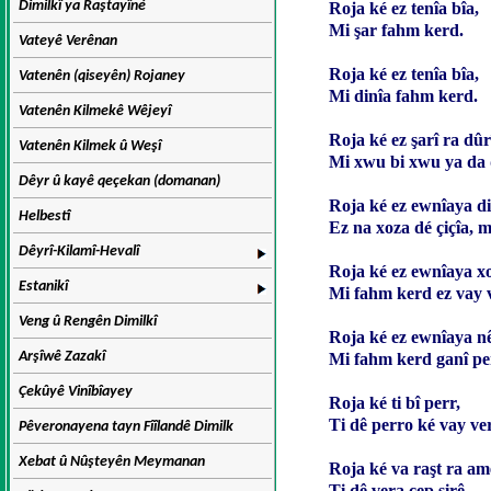
Dimilkî ya Raştayîné
Roja ké ez tenîa bîa,
Mi şar fahm kerd.
Vateyê Verênan
Roja ké ez tenîa bîa,
Vatenên (qiseyên) Rojaney
Mi dinîa fahm kerd.
Vatenên Kilmekê Wêjeyî
Roja ké ez şarî ra dûr
Vatenên Kilmek û Weşî
Mi xwu bi xwu ya da 
Dêyr û kayê qeçekan (domanan)
Roja ké ez ewnîaya di
Helbestî
Ez na xoza dé çiçîa, 
Dêyrî-Kilamî-Hevalî
Roja ké ez ewnîaya xo
Estanikî
Mi fahm kerd ez vay v
Veng û Rengên Dimilkî
Roja ké ez ewnîaya nê
Arşîwê Zazakî
Mi fahm kerd ganî per
Çekûyê Vinîbîayey
Roja ké ti bî perr,
Ti dê perro ké vay ve
Pêveronayena tayn Fîîlandê Dimilk
Xebat û Nûşteyên Meymanan
Roja ké va raşt ra am
Ti dê vera çep şirê.